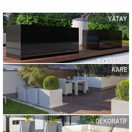
kamaştırıcı avizeleri ve
muhteşem oturma alanlarını
görmek yeni değil. Yaratıcı
dekorasyon bir zorunluluk haline
geldi ve ‘ilginç...