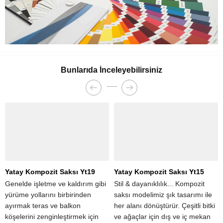
Bunlarıda İnceleyebilirsiniz
Yatay Kompozit Saksı Yt15
Yatay Kompozit Saksı Yt10
Stil & dayanıklılık... Kompozit
Bunun gibi dar dikdörtgen
saksı modelimiz şık tasarımı ile
saksılar, çok yönlü, benzersiz
her alanı dönüştürür. Çeşitli bitki
dekoratif oldukları için ev
ve ağaçlar için dış ve iç mekan
sahipleri & işletmeler arasında