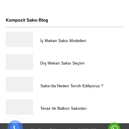
Kompozit Saksı Blog
23.12.2025
İç Mekan Saksı Modelleri
Müşteri Temsilcisi
23.12.2025
Dış Mekan Saksı Seçimi
23.12.2025
Saksı’da Neden Tercih Ediliyoruz ?
Cevap Yaz
23.12.2025
Teras Ve Balkon Saksıları