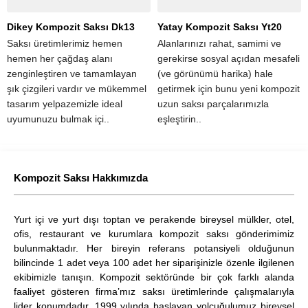
Dikey Kompozit Saksı Dk13
Yatay Kompozit Saksı Yt20
Saksı üretimlerimiz hemen
Alanlarınızı rahat, samimi ve
hemen her çağdaş alanı
gerekirse sosyal açıdan mesafeli
zenginleştiren ve tamamlayan
(ve görünümü harika) hale
şık çizgileri vardır ve mükemmel
getirmek için bunu yeni kompozit
tasarım yelpazemizle ideal
uzun saksı parçalarımızla
uyumunuzu bulmak içi..
eşleştirin..
Kompozit Saksı Hakkımızda
Yurt içi ve yurt dışı toptan ve perakende bireysel mülkler, otel,
ofis, restaurant ve kurumlara kompozit saksı gönderimimiz
bulunmaktadır. Her bireyin referans potansiyeli olduğunun
bilincinde 1 adet veya 100 adet her siparişinizle özenle ilgilenen
ekibimizle tanışın. Kompozit sektöründe bir çok farklı alanda
faaliyet gösteren firma’mız saksı üretimlerinde çalışmalarıyla
lider konumdadır. 1999 yılında başlayan yolcuğulumuz bireysel