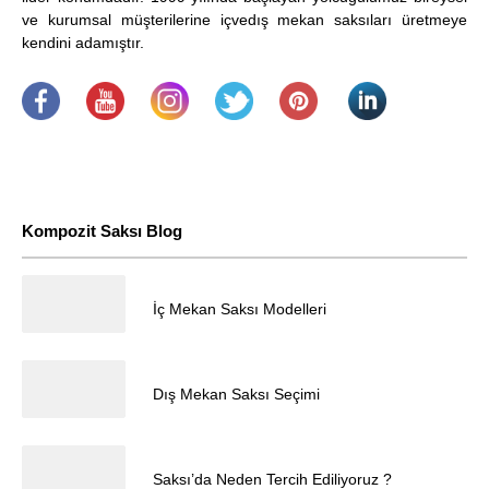
ve kurumsal müşterilerine içvedış mekan saksıları üretmeye
kendini adamıştır.
.
​
.
.
.
.
Kompozit Saksı Blog
23.12.2025
İç Mekan Saksı Modelleri
Müşteri Temsilcisi
23.12.2025
Dış Mekan Saksı Seçimi
23.12.2025
Saksı’da Neden Tercih Ediliyoruz ?