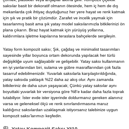
saksılar basit bir dekoratif olmanın ötesinde, hem iç hem de dış
mekanlarda çok ihtiyaç duyduğunuz her yere hayat ve renk katmak
için şık ve pratik bir çözümdür. Zarafet ve incelik yaymak için
tasarlanmış basit ama şık yatay model saksılarımızla bitkilerinizi ön
plana çıkarın. Biraz hayat katmak için yürüyüş yollarına,
kaldırımlara işletme kapılarına teraslara bahçelerde sergileyin.
Yatay form kompozit saksı; Şık, çağdaş ve minimalist tasarımları
sayesinde yıllar boyunca ortam dekorunda yapılacak her türlü
değişikliğe uyum sağlayabilir ve gelişebilir. Yatay saksı kullanmanın
en iyi yanlarından biri, sulama ve gübre masraflarından çok fazla
tasarruf edebilmenizdir. Yuvarlak saksılarla karşılaştırıldığında,
yatay saksıda yaklaşık %22 daha az akış olur. Aynı zamanda
bitkileriniz de daha uzun yaşayacak; Çünkü yatay saksılar aynı
boyuttaki yuvarlak bir versiyona göre %8’e kadar daha fazla toprak
tutabiliyor. İster evde ister işyerinde doldurmanız gereken alanınız
varsa ve geleneksel ölçü ve renk sınırlandırmasına maruz
kaldığınız saksılardan uzaklaşmak istiyorsanız talebinize uygun
kompozit saksı’larımızı keşfedin.
Yatay Kompozit Saksı Yt10