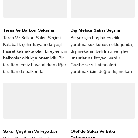
Teras Ve Balkon Saksıları
Dış Mekan Saksı Seçimi
Teras Ve Balkon Saksı Seçimi
Bir yer için hoş bir estetik
Kalabalık şehir hayatında yeşil
yaratma söz konusu olduğunda,
hasret kalmakta olan bireyler için
dış mekanın belirli stil ve işlev
balkonlar oldukça önemlidir. Bir
unsurlarına ihtiyacı vardır.
taraftan temiz hava alırken diğer
Cazibe ve stil atmosferi
taraftan da balkonda
yaratmak için, doğru dış mekan
yetiştirilmekte olan çiçekler
saksılar işiniz için kesin bir
oldukça beğenilmektedir.
zorunluluktur. Vizyonunuzu...
Balkonların daha güzel ve...
Saksı Çeşitleri Ve Fiyatları
Otel’de Saksı Ve Bitki