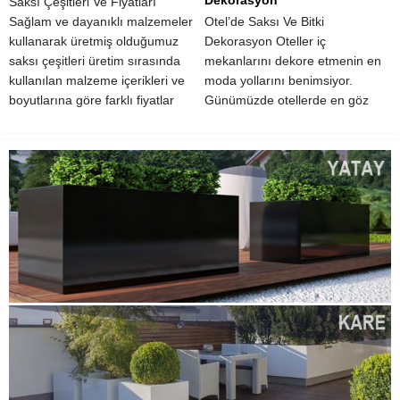
Dekorasyon
Saksı Çeşitleri Ve Fiyatları
Sağlam ve dayanıklı malzemeler
Otel’de Saksı Ve Bitki
kullanarak üretmiş olduğumuz
Dekorasyon Oteller iç
saksı çeşitleri üretim sırasında
mekanlarını dekore etmenin en
kullanılan malzeme içerikleri ve
moda yollarını benimsiyor.
boyutlarına göre farklı fiyatlar
Günümüzde otellerde en göz
üzerinden satışa sunulmaktadır.
kamaştırıcı avizeleri ve
Alanında deneyimli personeller
muhteşem oturma alanlarını
ile birlikte elde edilmiş olan
görmek yeni değil. Yaratıcı
saksı...
dekorasyon bir zorunluluk haline
geldi ve ‘ilginç...