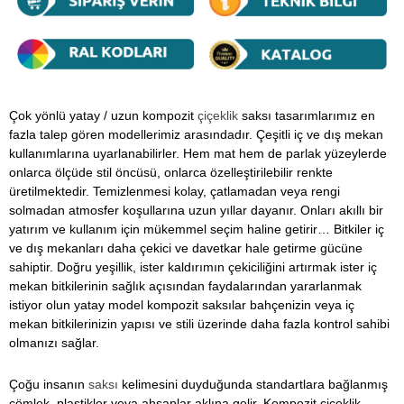
Çok yönlü yatay / uzun kompozit
çiçeklik
saksı tasarımlarımız en
fazla talep gören modellerimiz arasındadır. Çeşitli iç ve dış mekan
kullanımlarına uyarlanabilirler. Hem mat hem de parlak yüzeylerde
onlarca ölçüde stil öncüsü, onlarca özelleştirilebilir renkte
üretilmektedir. Temizlenmesi kolay, çatlamadan veya rengi
solmadan atmosfer koşullarına uzun yıllar dayanır. Onları akıllı bir
yatırım ve kullanım için mükemmel seçim haline getirir… Bitkiler iç
ve dış mekanları daha çekici ve davetkar hale getirme gücüne
sahiptir. Doğru yeşillik, ister kaldırımın çekiciliğini artırmak ister iç
mekan bitkilerinin sağlık açısından faydalarından yararlanmak
istiyor olun yatay model kompozit saksılar bahçenizin veya iç
mekan bitkilerinizin yapısı ve stili üzerinde daha fazla kontrol sahibi
olmanızı sağlar.
Çoğu insanın
saksı
kelimesini duyduğunda standartlara bağlanmış
çömlek, plastikler veya ahşaplar aklına gelir. Kompozit çiçeklik