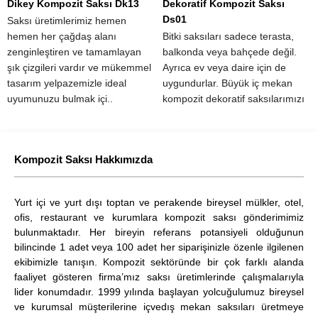
Dikey Kompozit Saksı Dk13
Dekoratif Kompozit Saksı
Ds01
Saksı üretimlerimiz hemen
hemen her çağdaş alanı
Bitki saksıları sadece terasta,
zenginleştiren ve tamamlayan
balkonda veya bahçede değil.
şık çizgileri vardır ve mükemmel
Ayrıca ev veya daire için de
tasarım yelpazemizle ideal
uygundurlar. Büyük iç mekan
uyumunuzu bulmak içi..
kompozit dekoratif saksılarımızı
keşfedin.
Kompozit Saksı Hakkımızda
Yurt içi ve yurt dışı toptan ve perakende bireysel mülkler, otel,
ofis, restaurant ve kurumlara kompozit saksı gönderimimiz
bulunmaktadır. Her bireyin referans potansiyeli olduğunun
bilincinde 1 adet veya 100 adet her siparişinizle özenle ilgilenen
ekibimizle tanışın. Kompozit sektöründe bir çok farklı alanda
faaliyet gösteren firma’mız saksı üretimlerinde çalışmalarıyla
lider konumdadır. 1999 yılında başlayan yolcuğulumuz bireysel
ve kurumsal müşterilerine içvedış mekan saksıları üretmeye