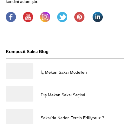
kendini adamıştır.
.
​
.
.
.
.
Kompozit Saksı Blog
23.12.2025
İç Mekan Saksı Modelleri
Müşteri Temsilcisi
23.12.2025
Dış Mekan Saksı Seçimi
23.12.2025
Saksı’da Neden Tercih Ediliyoruz ?