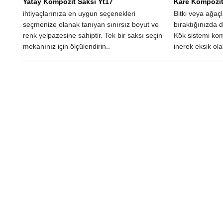
Yatay Kompozit Saksı Yt17
Kare Kompozit
ihtiyaçlarınıza en uygun seçenekleri
Bitki veya ağaç
seçmenize olanak tanıyan sınırsız boyut ve
bıraktığınızda 
renk yelpazesine sahiptir. Tek bir saksı seçin
Kök sistemi kom
mekanınız için ölçülendirin..
inerek eksik ola