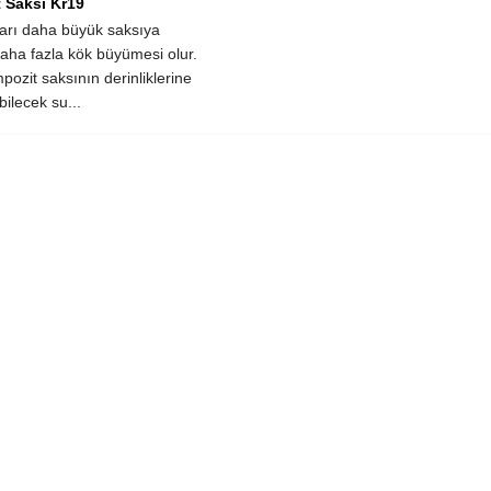
 Saksı Kr19
ları daha büyük saksıya
daha fazla kök büyümesi olur.
pozit saksının derinliklerine
bilecek su...