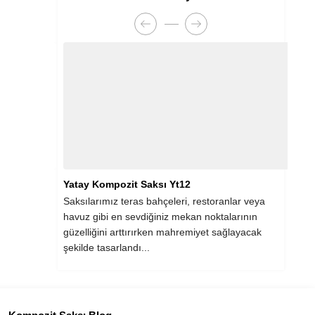
Yatay Kompozit Saksı Yt12
Kare
olduğunu
Saksılarımız teras bahçeleri, restoranlar veya
İç me
rlak
havuz gibi en sevdiğiniz mekan noktalarının
dikka
ryallerden
güzelliğini arttırırken mahremiyet sağlayacak
Boyut
şekilde tasarlandı...
için 