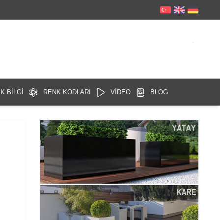
K BİLGİ
RENK KODLARI
VİDEO
BLOG