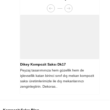
Dikey Kompozit Saksı Dk17
Yuva
 seçmek,
Peyzaj tasarımınıza hem güzellik hem de
Her b
mcı olacak
işlevsellik katan birinci sınıf dış mekan kompozit
biri 
r süreçtir.
saksı üretimlerimizle ile dış mekanlarınızı
otomo
zenginleştirin. Dekoras..
güzell