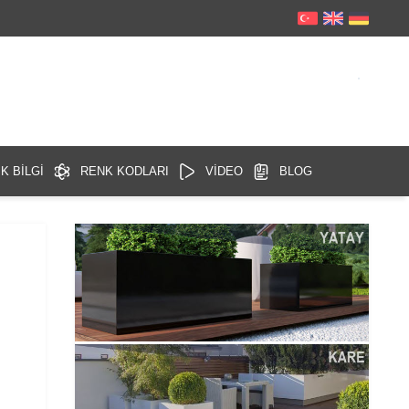
K BİLGİ
RENK KODLARI
VİDEO
BLOG