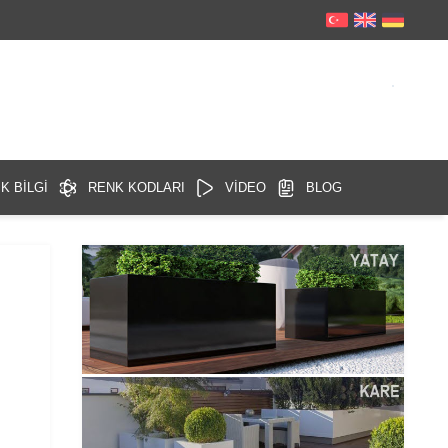
K BİLGİ
RENK KODLARI
VİDEO
BLOG