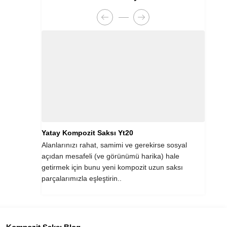
Yatay Kompozit Saksı Yt20
Yata
im seçeneği
Alanlarınızı rahat, samimi ve gerekirse sosyal
Bunun
ar
açıdan mesafeli (ve görünümü harika) hale
benze
aksı
getirmek için bunu yeni kompozit uzun saksı
işlet
parçalarımızla eşleştirin..
renkl